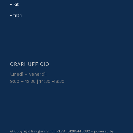
• kit
• filtri
ORARI UFFICIO
lunedì – venerdì:
9:00 – 12:30 | 14:30 -18:30
© Copyright Balugani S.r.l. | P.I.V.A. 01285440382 - powered by